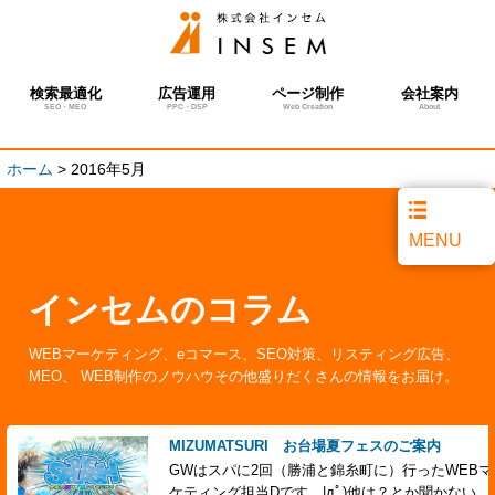
検索最適化
広告運用
ページ制作
会社案内
SEO・MEO
PPC・DSP
Web Creation
About
ホーム
>
2016年5月
MENU
インセムのコラム
WEBマーケティング、eコマース、SEO対策、リスティング広告、
MEO、 WEB制作のノウハウその他盛りだくさんの情報をお届け。
MIZUMATSURI お台場夏フェスのご案内
GWはスパに2回（勝浦と錦糸町に）行ったWEBマ
ケティング担当Dです。|дﾟ)他は？とか聞かない
…