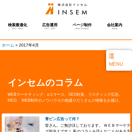
検索最適化
広告運用
ページ制作
会社案内
SEO・MEO
PPC・DSP
Web Creation
About
ホーム
>
2017年4月
MENU
インセムのコラム
WEBマーケティング、eコマース、SEO対策、リスティング広告、
MEO、 WEB制作のノウハウその他盛りだくさんの情報をお届け。
青ピン広告って何？
皆さん。ご無沙汰しております。 ＷＥＢマーケテ
グ担当Ｙです！ 私のコラムを読んだことがある方