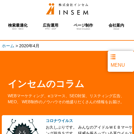
検索最適化
広告運用
ページ制作
会社案内
SEO・MEO
PPC・DSP
Web Creation
About
ホーム
>
2020年4月
MENU
インセムのコラム
WEBマーケティング、eコマース、SEO対策、リスティング広告、
MEO、 WEB制作のノウハウその他盛りだくさんの情報をお届け。
コロナウイルス
お久しぶりです。 みんなのアイドルＷＥＢマーケ
ング担当Ｓです。 猛威を振るっている某ウイルス