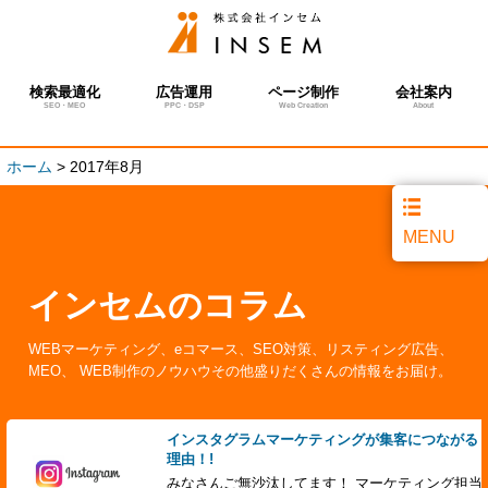
検索最適化
広告運用
ページ制作
会社案内
SEO・MEO
PPC・DSP
Web Creation
About
ホーム
>
2017年8月
MENU
インセムのコラム
WEBマーケティング、eコマース、SEO対策、リスティング広告、
MEO、 WEB制作のノウハウその他盛りだくさんの情報をお届け。
インスタグラムマーケティングが集客につながる
理由！!
みなさんご無沙汰してます！ マーケティング担当