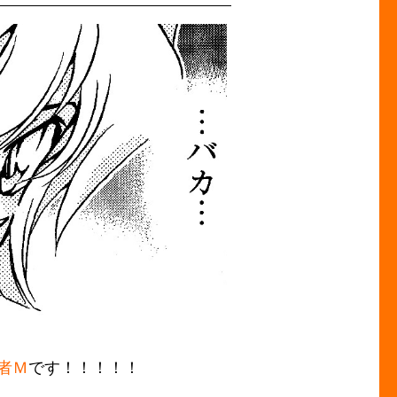
者Ｍ
です！！！！！