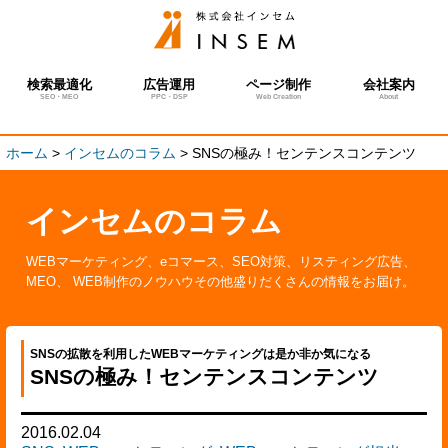
検索最適化
広告運用
ページ制作
会社案内
SEO・MEO
PPC・DSP
Web Creation
About
ホーム
>
インセムのコラム
>
SNSの極み！センテンスコンテンツ
インセムのコラム
WEBマーケティング、eコマース、SEO対策、リスティング広告、
MEO、 WEB制作のノウハウその他盛りだくさんの情報をお届け。
SNSの拡散を利用したWEBマーケティングは是か非か気になる
SNSの極み！センテンスコンテンツ
2016.02.04