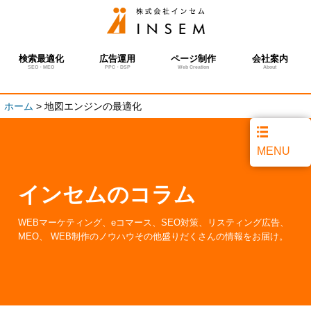
検索最適化
広告運用
ページ制作
会社案内
SEO・MEO
PPC・DSP
Web Creation
About
ホーム
>
地図エンジンの最適化
MENU
インセムのコラム
WEBマーケティング、eコマース、SEO対策、リスティング広告、
MEO、 WEB制作のノウハウその他盛りだくさんの情報をお届け。