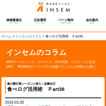
検索最適化
広告運用
ページ制作
会社案内
SEO・MEO
PPC・DSP
Web Creation
About
ホーム
>
インセムのコラム
>
食べログ活用術 Ｐart36
インセムのコラム
WEBマーケティング、eコマース、SEO対策、リスティング広告、
MEO、 WEB制作のノウハウその他盛りだくさんの情報をお届け。
春の繁忙期シーズンに突入！必勝法①
食べログ活用術 Ｐart36
2016.03.30