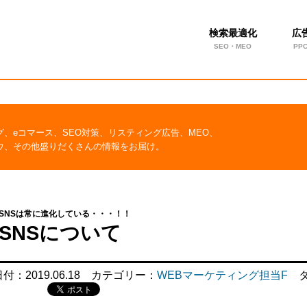
検索最適化
広
SEO・MEO
PP
グ、eコマース、SEO対策、リスティング広告、MEO、
ウ、その他盛りだくさんの情報をお届け。
SNSは常に進化している・・・！！
SNSについて
日付：
2019.06.18
カテゴリー：
WEBマーケティング担当F