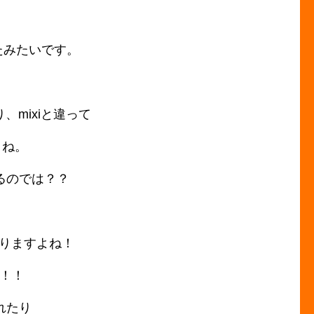
たみたいです。
、mixiと違って
よね。
るのでは？？
ありますよね！
m！！
れたり