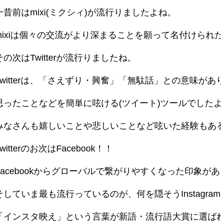
一昔前はmixi(ミクシィ)が流行りましたよね。
mixiは個々の交流がより深まることを願って名付けられ
その次はTwitterが流行りましたね。
Twitterは、「さえずり・興奮」「無駄話」との意味があり
思ったことなどを簡単に呟ける(ツイート)ツールでした
みなさんも嬉しいことや悲しいことなど呟いた経験もあ
Twitterのお次はFacebook！！
Facebookからグローバルで繋がりやすくなった印象が
そしていま最も流行っているのが、何を隠そうInstagra
「インスタ映え」という言葉が新語・流行語大賞に選ば