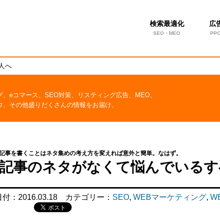
検索最適化
広
SEO・MEO
PP
人へ
グ、eコマース、SEO対策、リスティング広告、MEO、
ウ、その他盛りだくさんの情報をお届け。
記事を書くことはネタ集めの考え方を変えれば意外と簡単。なはず。
記事のネタがなくて悩んでいるす
日付：
2016.03.18
カテゴリー：
SEO
,
WEBマーケティング
,
W